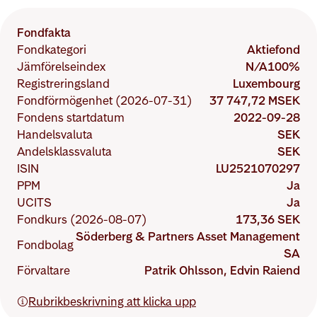
Fondfakta
Fondkategori
Aktiefond
Jämförelseindex
N/A
100
%
Registreringsland
Luxembourg
Fondförmögenhet (2026-07-31)
37 747,72 MSEK
Fondens startdatum
2022-09-28
Handelsvaluta
SEK
Andelsklassvaluta
SEK
ISIN
LU2521070297
PPM
Ja
UCITS
Ja
Fondkurs (2026-08-07)
173,36 SEK
Söderberg & Partners Asset Management
Fondbolag
SA
Förvaltare
Patrik Ohlsson, Edvin Raiend
Rubrikbeskrivning att klicka upp