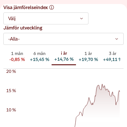
Visa jämförelseindex
Välj
Jämför utveckling
-Alla-
i år
1 mån
6 mån
1 år
3 år
+
14,76 %
-0,85 %
+
15,45 %
+
19,70 %
+
49,11 %
20 %
15 %
10 %