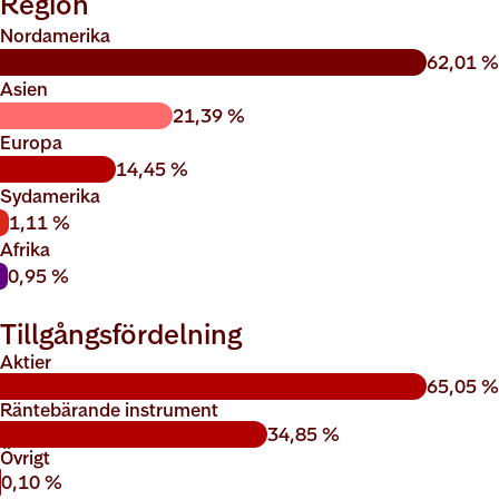
Region
Nordamerika
62,01 %
Asien
21,39 %
Europa
14,45 %
Sydamerika
1,11 %
Afrika
0,95 %
Tillgångsfördelning
Aktier
65,05 %
Räntebärande instrument
34,85 %
Övrigt
0,10 %