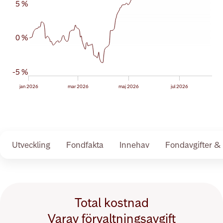
5 %
0 %
-5 %
jan 2026
mar 2026
maj 2026
jul 2026
Utveckling
Fondfakta
Innehav
Fondavgifter & 
Total kostnad
Procentandel:
Varav förvaltningsavgift
Procentandel:
0,95 %