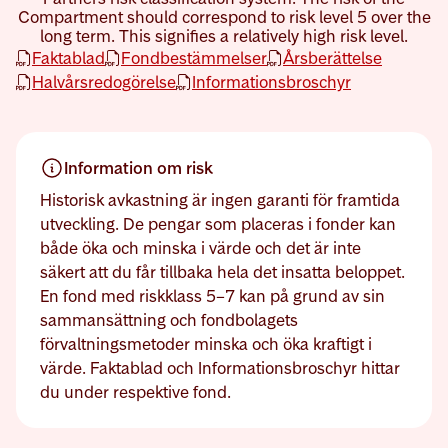
Compartment should correspond to risk level 5 over the
long term. This signifies a relatively high risk level.
öppnas nytt fönster
öppnas nytt fönster
öppnas nytt fönster
Faktablad
Fondbestämmelser
Årsberättelse
öppnas nytt fönster
öppnas nytt fönster
Halvårsredogörelse
Informationsbroschyr
Information om risk
Historisk avkastning är ingen garanti för framtida
utveckling. De pengar som placeras i fonder kan
både öka och minska i värde och det är inte
säkert att du får tillbaka hela det insatta beloppet.
En fond med riskklass 5–7 kan på grund av sin
sammansättning och fondbolagets
förvaltningsmetoder minska och öka kraftigt i
värde. Faktablad och Informationsbroschyr hittar
du under respektive fond.