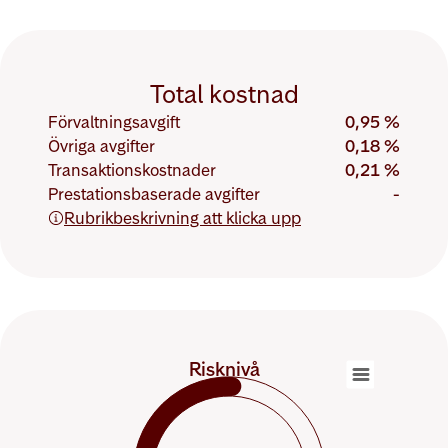
Total kostnad
Procentandel:
Förvaltningsavgift
0,95 %
Övriga avgifter
0,18 %
Transaktionskostnader
0,21 %
Prestationsbaserade avgifter
-
Rubrikbeskrivning att klicka upp
4/7
Risknivå
Riskvärde:
4
Chart with 1 data point.
The chart has 1 Y axis displaying values. Data rang