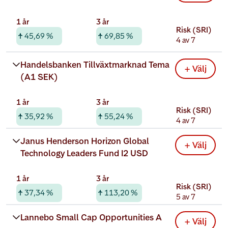
1 år
3 år
Risk (SRI)
45,69 %
69,85 %
4 av 7
Rabatterad total kostnad
Handelsbanken Tillväxtmarknad Tema 
+ Välj
1,65 %
(A1 SEK)
1 år
3 år
Risk (SRI)
35,92 %
55,24 %
4 av 7
Rabatterad total kostnad
Janus Henderson Horizon Global 
+ Välj
1,72 %
Technology Leaders Fund I2 USD
1 år
3 år
Risk (SRI)
37,34 %
113,20 %
5 av 7
Rabatterad total kostnad
Lannebo Small Cap Opportunities A
+ Välj
1,35 %