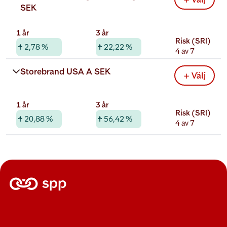
SEK
1 år
3 år
Risk (SRI)
2,78 %
22,22 %
4 av 7
Rabatterad total kostnad
Storebrand USA A SEK
+ Välj
0,52 %
1 år
3 år
Risk (SRI)
20,88 %
56,42 %
4 av 7
Rabatterad total kostnad
0,20 %