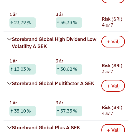
1 år
3 år
Risk (SRI)
23,79 %
55,33 %
4 av 7
Rabatterad total kostnad
Storebrand Global High Dividend Low 
+ Välj
0,32 %
Volatility A SEK
1 år
3 år
Risk (SRI)
13,03 %
30,62 %
3 av 7
Rabatterad total kostnad
Storebrand Global Multifactor A SEK
+ Välj
0,73 %
1 år
3 år
Risk (SRI)
35,10 %
57,35 %
4 av 7
Rabatterad total kostnad
Storebrand Global Plus A SEK
+ Välj
0,78 %