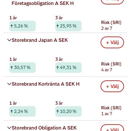
Företagsobligation A SEK H
1 år
3 år
Risk (SRI)
5,26 %
25,95 %
2 av 7
Rabatterad total kostnad
Storebrand Japan A SEK
+ Välj
0,52 %
1 år
3 år
Risk (SRI)
30,57 %
49,31 %
4 av 7
Rabatterad total kostnad
Storebrand Kortränta A SEK H
+ Välj
0,22 %
1 år
3 år
Risk (SRI)
2,24 %
10,20 %
1 av 7
Rabatterad total kostnad
Storebrand Obligation A SEK
+ Välj
0,22 %