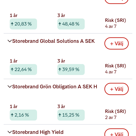
1 år
3 år
Risk (SRI)
20,83 %
48,48 %
4 av 7
Rabatterad total kostnad
Storebrand Global Solutions A SEK
+ Välj
0,42 %
1 år
3 år
Risk (SRI)
22,64 %
39,59 %
4 av 7
Rabatterad total kostnad
Storebrand Grön Obligation A SEK H
+ Välj
0,78 %
1 år
3 år
Risk (SRI)
2,16 %
15,25 %
2 av 7
Rabatterad total kostnad
Storebrand High Yield 
+ Välj
0,32 %