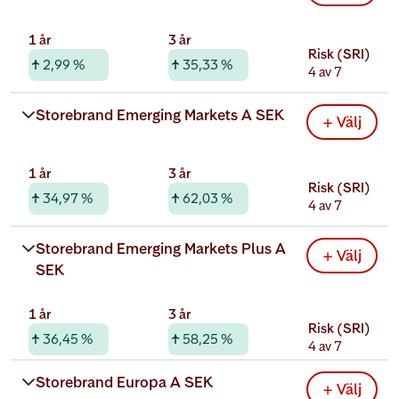
1 år
3 år
Risk (SRI)
2,99 %
35,33 %
4 av 7
Rabatterad total kostnad
Storebrand Emerging Markets A SEK
+ Välj
1,59 %
1 år
3 år
Risk (SRI)
34,97 %
62,03 %
4 av 7
Rabatterad total kostnad
Storebrand Emerging Markets Plus A 
+ Välj
0,43 %
SEK
1 år
3 år
Risk (SRI)
36,45 %
58,25 %
4 av 7
Rabatterad total kostnad
Storebrand Europa A SEK
+ Välj
0,54 %