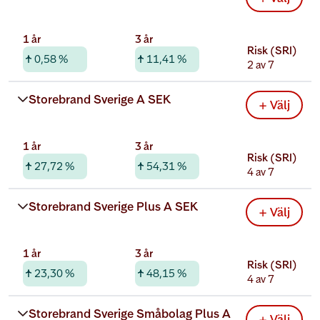
1 år
3 år
Risk (SRI)
0,58 %
11,41 %
2 av 7
Rabatterad total kostnad
Storebrand Sverige A SEK
+ Välj
0,22 %
1 år
3 år
Risk (SRI)
27,72 %
54,31 %
4 av 7
Rabatterad total kostnad
Storebrand Sverige Plus A SEK
+ Välj
0,21 %
1 år
3 år
Risk (SRI)
23,30 %
48,15 %
4 av 7
Rabatterad total kostnad
Storebrand Sverige Småbolag Plus A 
+ Välj
0,31 %