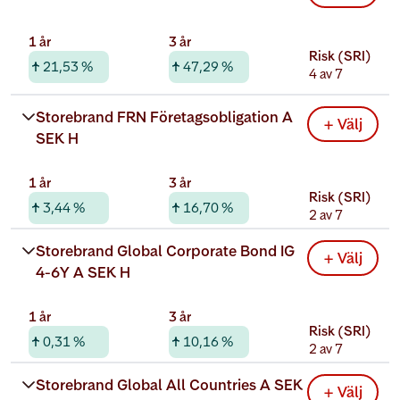
1 år
3 år
Risk (SRI)
21,53 %
47,29 %
4 av 7
Rabatterad total kostnad
Storebrand FRN Företagsobligation A 
+ Välj
0,24 %
SEK H
1 år
3 år
Risk (SRI)
3,44 %
16,70 %
2 av 7
Rabatterad total kostnad
Storebrand Global Corporate Bond IG 
+ Välj
0,42 %
4-6Y A SEK H
1 år
3 år
Risk (SRI)
0,31 %
10,16 %
2 av 7
Rabatterad total kostnad
Storebrand Global All Countries A SEK
+ Välj
0,52 %