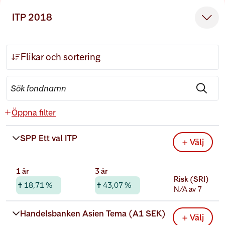
ITP 2018
Flikar och sortering
Öppna filter
SPP Ett val ITP
+ Välj
1 år
3 år
Risk (SRI)
18,71 %
43,07 %
N/A av 7
Rabatterad total kostnad
Handelsbanken Asien Tema (A1 SEK)
+ Välj